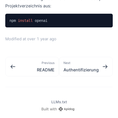
Projektverzeichnis aus:
npm 
install
 openai
Modified at
over 1 year ago
Previous
Next
README
Authentifizierung
LLMs.txt
Built with